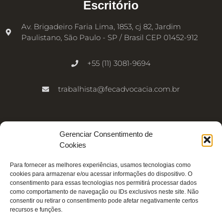
Escritório
Av. Brigadeiro Faria Lima, 1853, cj 82, Jardim
Paulistano, São Paulo - SP / Brasil CEP 01452-912
+55 (11) 3081-9694
trabalhista@fecadvocacia.com.br
Inscreva-se na newsletter
Gerenciar Consentimento de
Cookies
Nome
Para fornecer as melhores experiências, usamos tecnologias como
cookies para armazenar e/ou acessar informações do dispositivo. O
E-mail
consentimento para essas tecnologias nos permitirá processar dados
como comportamento de navegação ou IDs exclusivos neste site. Não
consentir ou retirar o consentimento pode afetar negativamente certos
recursos e funções.
Enviar