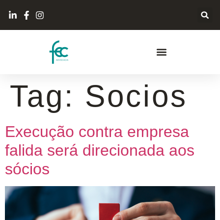
Tag:
Socios
Execução contra empresa
falida será direcionada aos
sócios