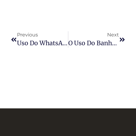
Previous
Next
Uso Do WhatsApp Como Prova Na Justiça Do Trabalho
O Uso Do Banheiro No Meio Ambiente De Trabalho De Acordo Com A Identidade De Gênero Da Pessoa Trabalhadora