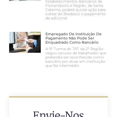
Estabelecimentos Bancários de
Florianópolis e Região, de Santa
Catarina, poderá ajuizar ação para
cobrar do Bradesco o pagamento
de adicional
Empregado De Instituição De
Pagamento Não Pode Ser
Enquadrado Como Bancário
A 9ª Turma do TRT da 2ª Região
negou recurso de trabalhador que
pretendia ser reconhecido como
bancário por atuar em instituição
que faz intermédio
Envie-Nos