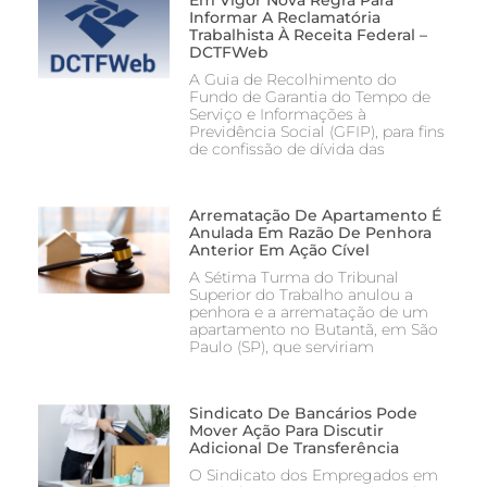
Em Vigor Nova Regra Para
Informar A Reclamatória
Trabalhista À Receita Federal –
DCTFWeb
A Guia de Recolhimento do
Fundo de Garantia do Tempo de
Serviço e Informações à
Previdência Social (GFIP), para fins
de confissão de dívida das
Arrematação De Apartamento É
Anulada Em Razão De Penhora
Anterior Em Ação Cível
A Sétima Turma do Tribunal
Superior do Trabalho anulou a
penhora e a arrematação de um
apartamento no Butantã, em São
Paulo (SP), que serviriam
Sindicato De Bancários Pode
Mover Ação Para Discutir
Adicional De Transferência
O Sindicato dos Empregados em