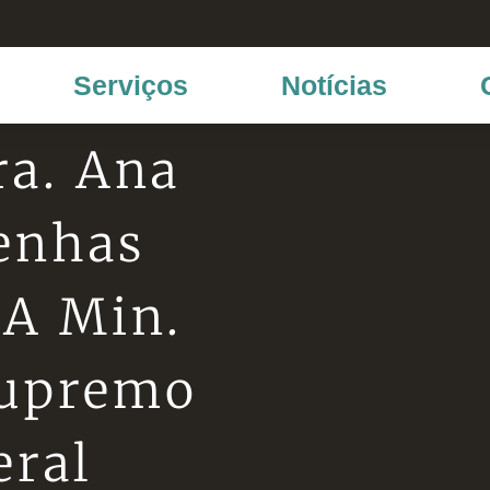
Serviços
Notícias
ra. Ana
enhas
 A Min.
Supremo
eral