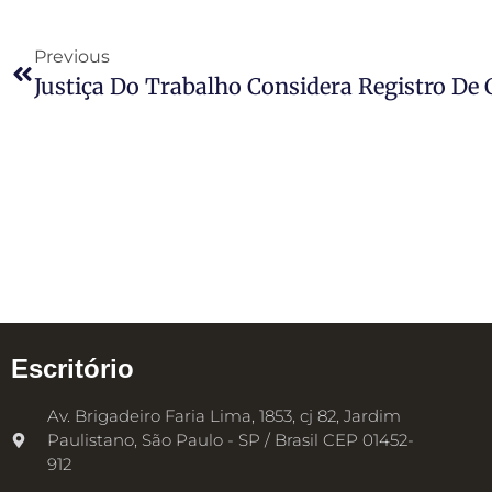
Previous
Escritório
Av. Brigadeiro Faria Lima, 1853, cj 82, Jardim
Paulistano, São Paulo - SP / Brasil CEP 01452-
912