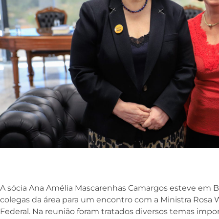
A sócia Ana Amélia Mascarenhas Camargos esteve em B
colegas da área para um encontro com a Ministra Rosa
Federal. Na reunião foram tratados diversos temas impor