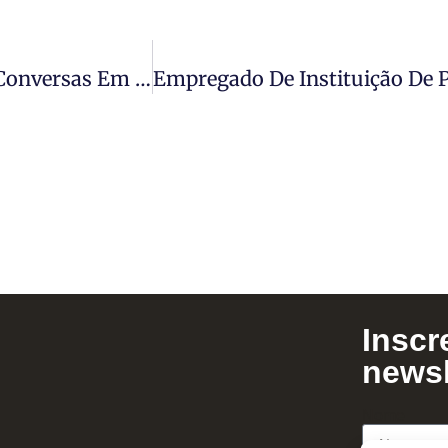
Justiça Do Trabalho Considera Registro De Conversas Em WhatsApp Meio De Prova Lícito Para Apuração De Falso Testemunho
Inscr
newsl
Nome