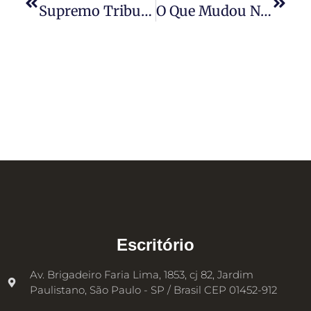
Supremo Tribunal Federal Julga O Tema 497 Da Repercussão Geral (Estabilidade Provisória Gestante)
O Que Mudou Na PLR Em 2020
Escritório
Av. Brigadeiro Faria Lima, 1853, cj 82, Jardim
Paulistano, São Paulo - SP / Brasil CEP 01452-912