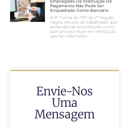
Empregado De Instituição De
Pagamento Não Pode Ser
Enquadrado Como Bancário
A 9ª Turma do TRT da 2ª Região
negou recurso de trabalhador que
pretendia ser reconhecido como
bancário por atuar em instituição
que faz intermédio
Envie-Nos
Uma
Mensagem