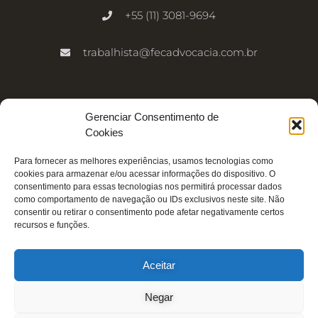
+55 (11) 3081-9694
trabalhista@fecadvocacia.com.br
Inscreva-se na newsletter
Gerenciar Consentimento de
Cookies
Nome
Para fornecer as melhores experiências, usamos tecnologias como
cookies para armazenar e/ou acessar informações do dispositivo. O
E-mail
consentimento para essas tecnologias nos permitirá processar dados
como comportamento de navegação ou IDs exclusivos neste site. Não
consentir ou retirar o consentimento pode afetar negativamente certos
recursos e funções.
Enviar
Aceitar
Negar